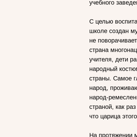
учебного заведе
С целью воспита
школе создан му
не поворачивает
страна многонац
учителя, дети р
народный костю
страны. Самое г
народ, проживаю
народ-ремесленн
страной, как ра
что царица этог
На протяжении м