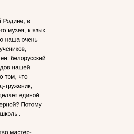
й Родине, в
го музея, к язык
то наша очень
учеников,
лен: белорусский
одов нашей
о том, что
д-труженик,
 делает единой
еверной? Потому
 школы.
тво мастер-