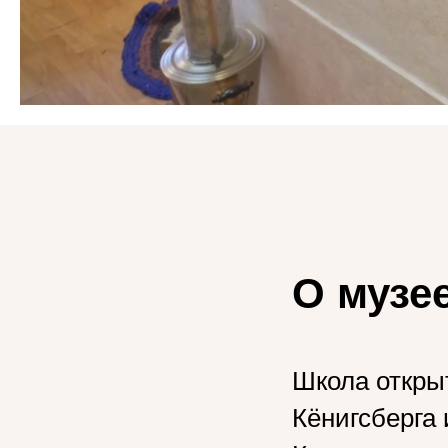
О музе
Школа открыт
Кёнигсберга 