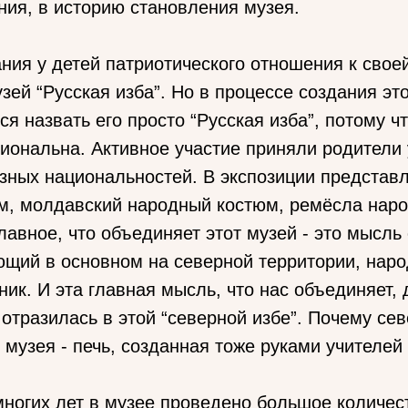
ния, в историю становления музея.
ния у детей патриотического отношения к свое
зей “Русская изба”. Но в процессе создания это
ся назвать его просто “Русская изба”, потому ч
иональна. Активное участие приняли родители 
азных национальностей. В экспозиции представ
м, молдавский народный костюм, ремёсла нар
лавное, что объединяет этот музей - это мысль 
щий в основном на северной территории, наро
ик. И эта главная мысль, что нас объединяет,
з отразилась в этой “северной избе”. Почему с
о музея - печь, созданная тоже руками учителей
ногих лет в музее проведено большое количес