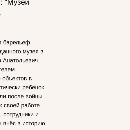
: "Музей
.
я барельеф
 данного музея в
р Анатольевич.
телем
 объектов в
тически ребёнок
али после войны
к своей работе.
, сотрудники и
 внёс в историю