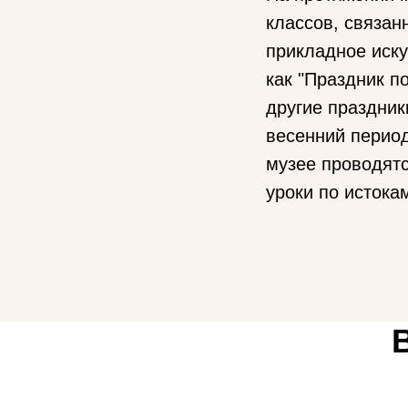
классов, связан
прикладное иску
как "Праздник п
другие праздник
весенний период
музее проводятс
уроки по истока