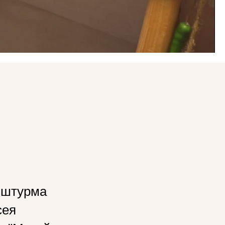
а штурма
сея