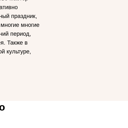
ративно
ный праздник,
 многие многие
ний период,
я. Также в
й культуре,
ю