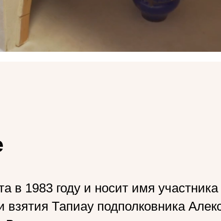
е
а в 1983 году и носит имя участник
и взятия Тапиау подполковника Алек